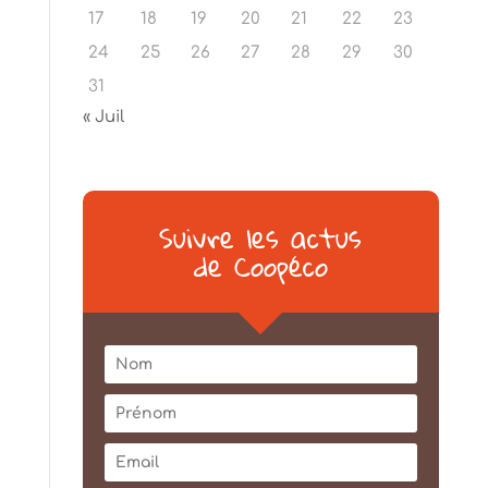
17
18
19
20
21
22
23
24
25
26
27
28
29
30
31
« Juil
Suivre les actus
de Coopéco